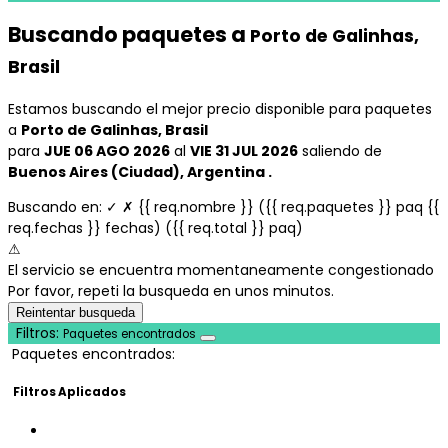
Buscando paquetes a
Porto de Galinhas,
Brasil
Estamos buscando el mejor precio disponible para paquetes
a
Porto de Galinhas, Brasil
para
JUE 06 AGO 2026
al
VIE 31 JUL 2026
saliendo de
Buenos Aires (Ciudad), Argentina .
Buscando en:
✓
✗
{{ req.nombre }}
({{ req.paquetes }} paq {{
req.fechas }} fechas)
({{ req.total }} paq)
⚠
El servicio se encuentra momentaneamente congestionado
Por favor, repeti la busqueda en unos minutos.
Reintentar busqueda
Filtros:
Paquetes encontrados
Paquetes encontrados:
Filtros Aplicados