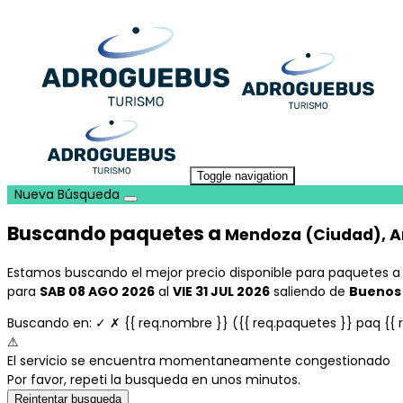
Toggle navigation
Nueva Búsqueda
Buscando paquetes a
Mendoza (Ciudad), A
Estamos buscando el mejor precio disponible para paquetes 
para
SAB 08 AGO 2026
al
VIE 31 JUL 2026
saliendo de
Buenos 
Buscando en:
✓
✗
{{ req.nombre }}
({{ req.paquetes }} paq {{
⚠
El servicio se encuentra momentaneamente congestionado
Por favor, repeti la busqueda en unos minutos.
Reintentar busqueda