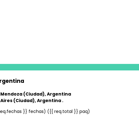
rgentina
a
Mendoza (Ciudad), Argentina
Aires (Ciudad), Argentina .
 req.fechas }} fechas)
({{ req.total }} paq)