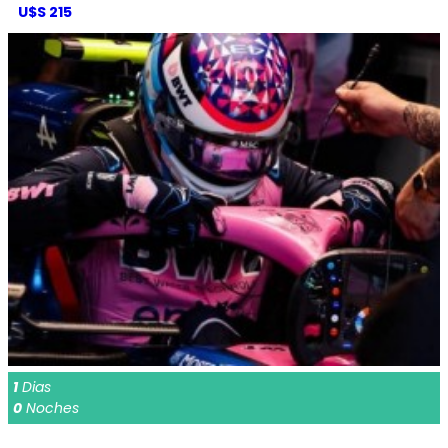
U$S 215
1
Dias
0
Noches