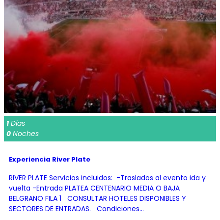
1
Dias
0
Noches
Experiencia River Plate
RIVER PLATE Servicios incluidos: -Traslados al evento ida y
vuelta -Entrada PLATEA CENTENARIO MEDIA O BAJA
BELGRANO FILA 1 CONSULTAR HOTELES DISPONIBLES Y
SECTORES DE ENTRADAS. Condiciones...